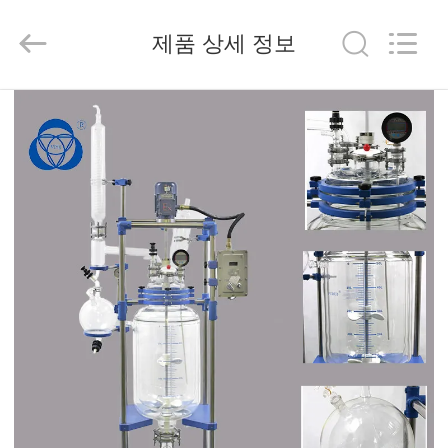
2020
-
2025
제품 상세 정보
Nantong
Sanjing
Chemglass
Co.,Ltd.
All
집
Rights
Reserved.
제
작
품
회
사
소