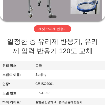
개
공
장
재킷 유리제 반응기
투
일정한 층 유리제 반응기, 유리
어
제 압력 반응기 120도 교체
품
원래 장소:
중국
질
Sanjing
브랜드 이름:
관
CE,ISO9001
인증:
리
FPGR-50
모델 번호:
,
하이 라이트:
실험실 반응기 배
붕규산 유리 반응기