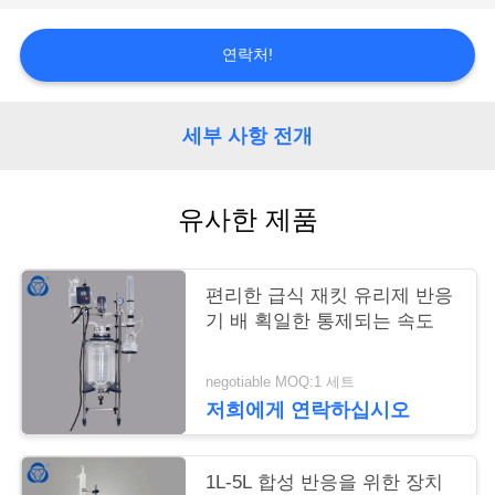
저
희
연락처!
에
게
세부 사항 전개
연
유사한 제품
락
주
편리한 급식 재킷 유리제 반응
세
기 배 획일한 통제되는 속도
요
negotiable MOQ:1 세트
저희에게 연락하십시오
사
이
1L-5L 합성 반응을 위한 장치