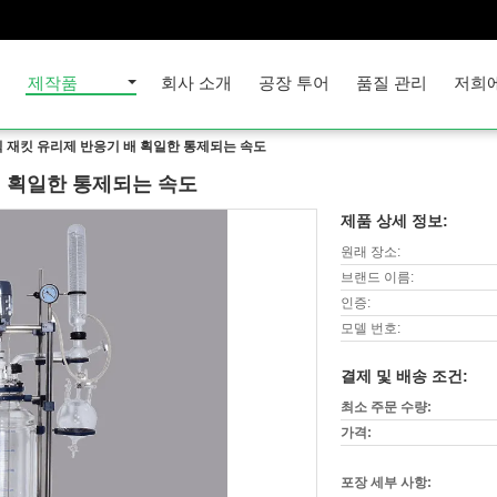
집
제작품
회사 소개
공장 투어
품질 관리
저희
 재킷 유리제 반응기 배 획일한 통제되는 속도
배 획일한 통제되는 속도
제품 상세 정보:
원래 장소:
브랜드 이름:
인증:
모델 번호:
결제 및 배송 조건:
최소 주문 수량:
가격:
포장 세부 사항: