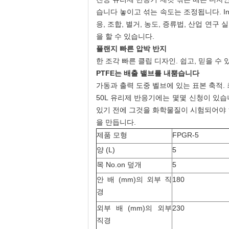
습니다 놓이고 섞는 속도는 조정됩니다. In
응, 조합, 별거, 농도, 증류법, 산업 연구
을 할 수 있습니다.
플랜지 빠른 압박 반지
한 조각 빠른 클립 디자인. 쉽고, 믿을 수
PTFE는 배출 밸브를 내뿜습니다
가동과 출력 도중 벨브에 있는 표본 축적. 
50L 유리제 반응기에는 몇몇 신청이 있습
있기 전에 그것을 화학물질이 시험되어야 
을 만듭니다.
제품 모형
FPGR-5
양 (L)
5
목 No.on 덮개
5
안 배 (mm)의 외부 직
180
경
외부 배 (mm)의 외부
230
직경