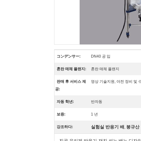
コンデンサー:
DN40 공 입
혼란 매체 플랜지:
혼란 매체 플랜지
판매 후 서비스 제
영상 기술지원, 야전 정비 및 
공:
자동 학년:
반자동
보증:
1 년
실험실 반응기 배
붕규산
강조하다:
,
진공 유리제 반응기 재킷 섞는 배는 디자인한