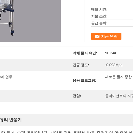
배달 시간:
지불 조건:
공급 능력:
지금 연락
액체 물자 유입:
5L 24#
진공 정도:
-0.098Mpa
수리 업무
새로운 물자 종합
응용 프로그램:
전압:
클라이언트의 지구로 
 유리 반응기
 두 배 수평 유리입니다, 시약은 겹켜 유리제 반응 주전자의 안 층에서, 동