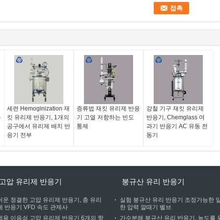
세련 Hemoginization 재
증류법 재킷 유리제 반응
강철 기구 재킷 유리제
유
킷 유리제 반응기, 1개의
기 고열 저항하는 빈도
반응기, Chemglass 여
공구에서 유리제 배치 반
통제
과기 반응기 AC 유동 전
응기 전부
동기
고압 유리제 반응기
붕규산 유리 반응기
쉬운 청결한 고압 유리제 반응기, 층 유리
실험 붕규산 유리 반응기 조정가능한 
제 반응기 VFD 속도 관제사
한 압력 깔때기 벨브
범용 이음쇠 고압 유리제 반응기 6개의 항
가수분해 붕규산 유리 반응기, 농도를 