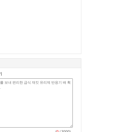
기
(
0
/ 3000)