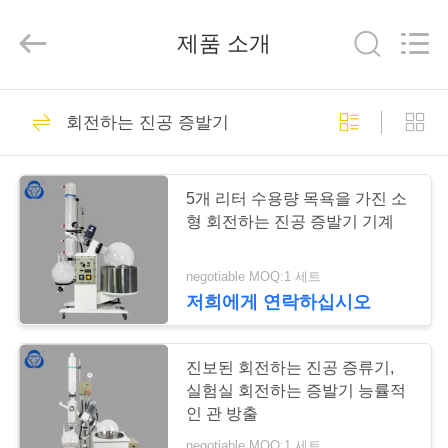
2020
-
2025
제품 소개
Nantong
Sanjing
Chemglass
Co.,Ltd.
All
집
6
Rights
Reserved.
회전하는 진공 증발기
유리제 반응기 배
제
5개 리터 수용량 목욕을 가진 소
작
형 회전하는 진공 증발기 기계
품
negotiable MOQ:1 세트
저희에게 연락하십시오
6
회
사
진보된 회전하는 진공 증류기,
고압 유리제 반응기
실험실 회전하는 증발기 능률적
소
인 관 방출
negotiable MOQ:1 세트