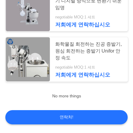
저
기 디지털 방식으로 변환기 쉬운
임명
희
negotiable MOQ:1 세트
6
에
저희에게 연락하십시오
게
재킷 유리제 배
화학물질 회전하는 진공 증발기,
연
원심 회전하는 증발기 Unifor 안
락
정 속도
negotiable MOQ:1 세트
주
저희에게 연락하십시오
세
6
회전하는 진공 증발
요
No more things
기
사
연락처!
이