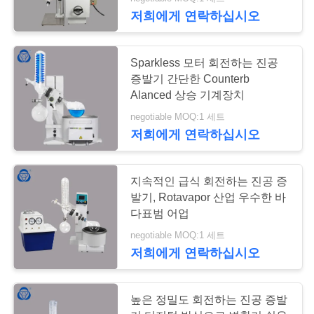
개
저희에게 연락하십시오
공
6
Sparkless 모터 회전하는 진공
장
증발기 간단한 Counterb
Alanced 상승 기계장치
붕규산 유리 반응기
투
negotiable MOQ:1 세트
어
저희에게 연락하십시오
품
지속적인 급식 회전하는 진공 증
발기, Rotavapor 산업 우수한 바
질
6
다표범 어업
관
negotiable MOQ:1 세트
재킷 유리제 반응기
저희에게 연락하십시오
리
높은 정밀도 회전하는 진공 증발