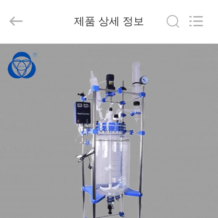
2020
-
2025
제품 상세 정보
Nantong
Sanjing
Chemglass
Co.,Ltd.
All
집
Rights
Reserved.
제
작
품
회
사
소