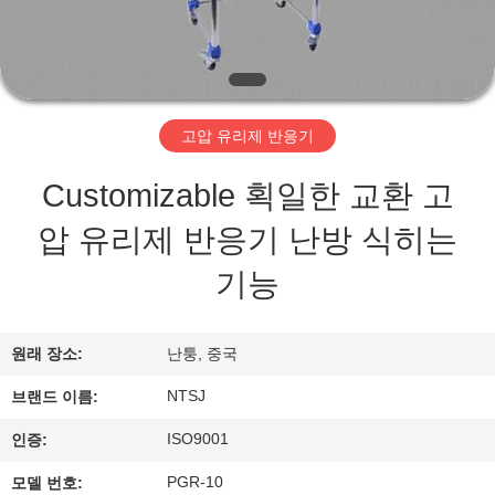
개
공
장
고압 유리제 반응기
투
Customizable 획일한 교환 고
어
압 유리제 반응기 난방 식히는
기능
품
질
원래 장소:
난퉁, 중국
관
NTSJ
브랜드 이름:
리
ISO9001
인증:
PGR-10
모델 번호: