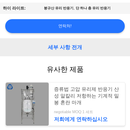
저
,
하이 라이트:
붕규산 유리 반응기
단 하나 층 유리 반응기
희
에
연락처!
게
연
세부 사항 전개
락
유사한 제품
주
세
증류법 고압 유리제 반응기 산
요
성 알칼리 저항하는 기계적 밀
봉 혼란 마개
사
negotiable MOQ:1 세트
저희에게 연락하십시오
이