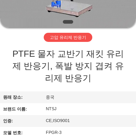
개
공
장
고압 유리제 반응기
투
PTFE 물자 교반기 재킷 유리
어
제 반응기, 폭발 방지 겹켜 유
리제 반응기
품
질
원래 장소:
중국
관
NTSJ
브랜드 이름:
리
CE,ISO9001
인증:
FPGR-3
모델 번호: