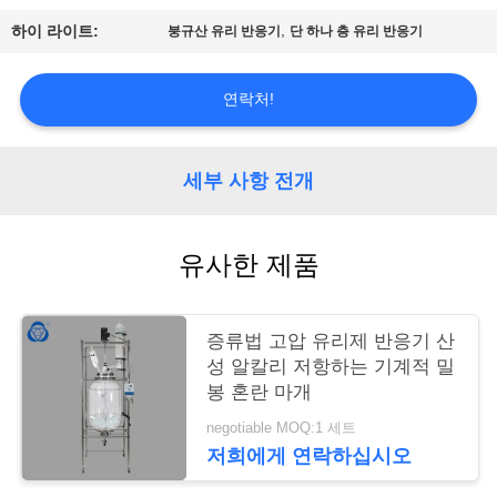
저
,
하이 라이트:
붕규산 유리 반응기
단 하나 층 유리 반응기
희
에
연락처!
게
연
세부 사항 전개
락
유사한 제품
주
세
증류법 고압 유리제 반응기 산
요
성 알칼리 저항하는 기계적 밀
봉 혼란 마개
사
negotiable MOQ:1 세트
저희에게 연락하십시오
이