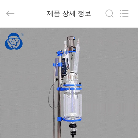
2020
-
2025
제품 상세 정보
Nantong
Sanjing
Chemglass
Co.,Ltd.
All
집
Rights
Reserved.
제
작
품
회
사
소