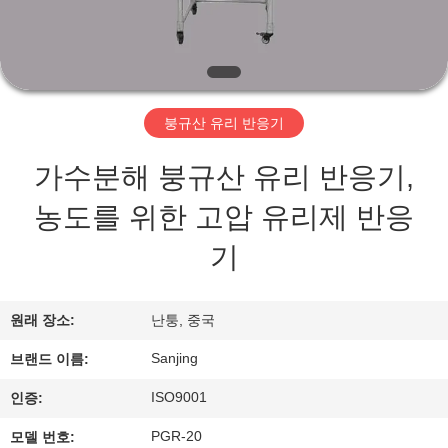
개
공
장
붕규산 유리 반응기
투
가수분해 붕규산 유리 반응기,
어
농도를 위한 고압 유리제 반응
기
품
질
원래 장소:
난퉁, 중국
관
Sanjing
브랜드 이름:
리
ISO9001
인증:
PGR-20
모델 번호: