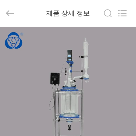
2020
-
2025
제품 상세 정보
Nantong
Sanjing
Chemglass
Co.,Ltd.
All
집
Rights
Reserved.
제
작
품
회
사
소