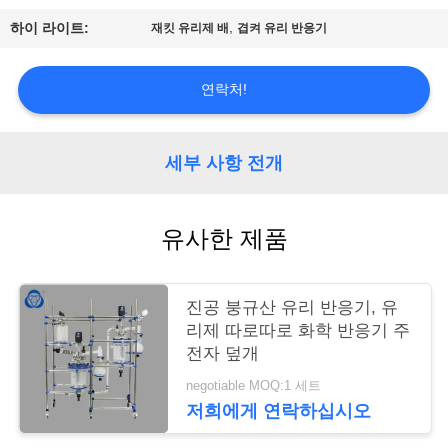
저
,
하이 라이트:
재킷 유리제 배
겹켜 유리 반응기
희
에
연락처!
게
연
세부 사항 전개
락
유사한 제품
주
세
진공 붕규산 유리 반응기, 유
요
리제 따로따로 화학 반응기 주
전자 덮개
사
negotiable MOQ:1 세트
저희에게 연락하십시오
이