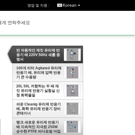
Korean
영업 및 지원 :
에게 연락주세요
반 자동적인 재킷 유리제 반
응기 배 220V 50Hz 세륨 증
명서
100개 리터 Agitated 유리제
반응기 배, 유리제 압력 반응
기 큰 수용량
20L 50L 저항하는 두 배 재
킷 유리제 반응기 실험실 신
청 화학물질
쉬운 Cleanig 유리제 반응기
배, 화학 유리제 반응기 장비
콘테이너
탱크 새로운 유리제 반응기
배 지속적인 자극된 250W
순수한 PTFE 바다표범 어업