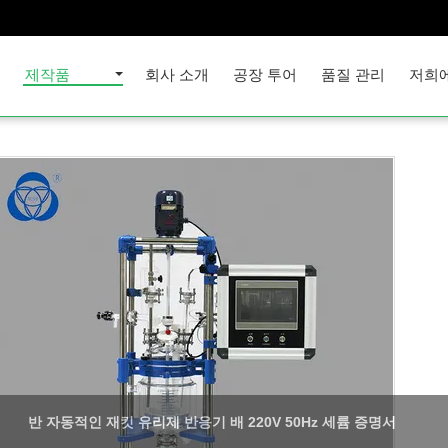
집
제작품
회사 소개
공장 투어
품질 관리
저희
반 자동적인 재킷 유리제 반응기 배 220V 50Hz 세륨 증명서