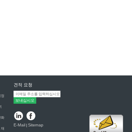
견적 요청
일정
보내십시오
위
강화
E-Mail
Sitemap
|
 재