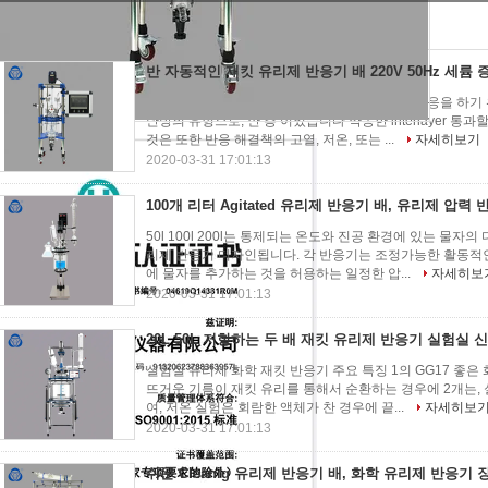
리제 반응기 배
(6)
반 자동적인 재킷 유리제 반응기 배 220V 50Hz 세륨
재킷 유리제 반응기는 반응 해결책으로 유리제 반응을 하기 
난방의 유형으로, 안 층 이었습니다 약동한 interlayer 
것은 또한 반응 해결책의 고열, 저온, 또는 ...
자세히보기
2020-03-31 17:01:13
100개 리터 Agitated 유리제 반응기 배, 유리제 압력
50l 100l 200l는 통제되는 온도와 진공 환경에 있는 물자
리제 반응기 디자인됩니다. 각 반응기는 조정가능한 활동적인
에 물자를 추가하는 것을 허용하는 일정한 압...
자세히보
2020-03-31 17:01:13
20L 50L 저항하는 두 배 재킷 유리제 반응기 실험실
실험실 유리제 화학 재킷 반응기 주요 특징 1의 GG17 좋은
뜨거운 기름이 재킷 유리를 통해서 순환하는 경우에 2개는,
여, 저온 실험은 회람한 액체가 찬 경우에 끝...
자세히보
2020-03-31 17:01:13
쉬운 Cleanig 유리제 반응기 배, 화학 유리제 반응기