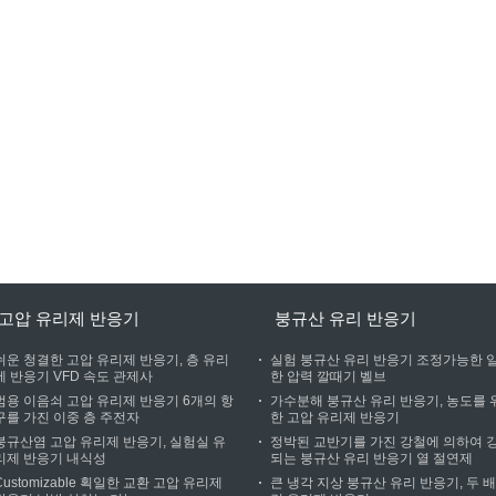
고압 유리제 반응기
붕규산 유리 반응기
쉬운 청결한 고압 유리제 반응기, 층 유리
실험 붕규산 유리 반응기 조정가능한 
제 반응기 VFD 속도 관제사
한 압력 깔때기 벨브
범용 이음쇠 고압 유리제 반응기 6개의 항
가수분해 붕규산 유리 반응기, 농도를 
구를 가진 이중 층 주전자
한 고압 유리제 반응기
붕규산염 고압 유리제 반응기, 실험실 유
정박된 교반기를 가진 강철에 의하여 
리제 반응기 내식성
되는 붕규산 유리 반응기 열 절연제
Customizable 획일한 교환 고압 유리제
큰 냉각 지상 붕규산 유리 반응기, 두 배