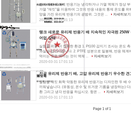
겹켜 재킷 유리제 반응기는 냉각하거나 가열 액체가 정상 부
가열 “재킷”을 이용하여 그것의 반응 내용의 통제 온도를 위해, 
양을 가진 유리제 반응기의 광범위. 그것은 ...
자세히보기
2020-03-31 17:01:13
탱크 새로운 유리제 반응기 배 지속적인 자극된 250W 
어업 상태
실험을 위한 더 정확한 환경 1. Pt100 감지기 조사는 온
과실을 감소시킵니다. 2. PTFE 성분으로 밀봉해, 반응 체계에는
먹이는 것은 먹이는 것이 액체 ...
자세히보기
2020-03-31 17:01:13
진공 유리제 반응기 배, 고압 유리제 반응기 우수한 견
실험실 재킷 화학 약동한 유리제 반응기는 디자인한 두 배 수
끼워넣습니다. (유동성, 온수 및 뜨거운 기름을 냉장하는) 다른 
환 그리고 냉각 반응을 하십시오. 항온 ...
자세히보기
2020-03-31 17:01:13
Page 1 of 1