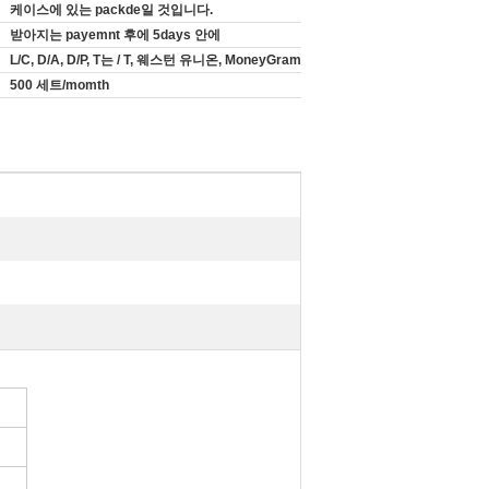
케이스에 있는 packde일 것입니다.
받아지는 payemnt 후에 5days 안에
L/C, D/A, D/P, T는 / T, 웨스턴 유니온, MoneyGram
500 세트/momth