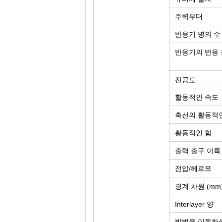
주력부대
반응기 병의 수
반응기의 반응
진공도
활동적인 속도
축선의 활동적
활동적인 힘
출력 출구 이륙
전압/헤르쯔
경계 차원 (mm
Interlayer 양
방법을 이동하