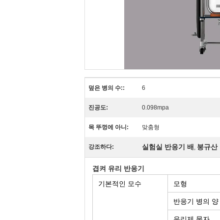
덮은 병의 수::
6
진공도:
0.098mpa
목 뚜껑에 아니:
맞춤형
실험실 반응기 배
붕규산
강조하다:
,
겹켜 유리 반응기
기본적인 모수
모형
반응기 병의 양
유리제 물자