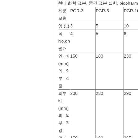
현대 화학 표본, 중간 표본 실험, biopha
제품
PGR-3
PGR-5
PGR-1
모형
양 (L)
3
5
10
목
4
5
6
No.on
덮개
안 배
150
180
230
(mm)
의 외
부 직
경
외부
200
230
290
배
(mm)
의 외
부 직
경