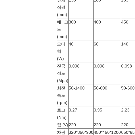
덮개
150
180
265
직경
(mm)
배 고
300
400
450
도
(mm)
모터
40
60
140
힘
(W)
진공
0.098
0.098
0.098
정도
(Mpa)
회전
50-1400
50-600
50-600
속도
(rpm)
토크
0.27
0.95
2.23
(Nm)
힘 (V)
220
220
220
차원
320*350*900
450*450*1200
650*65