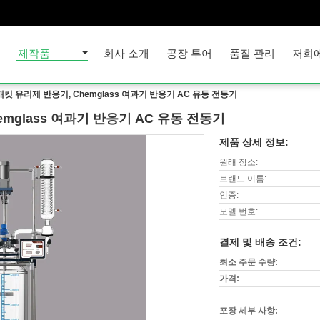
집
제작품
회사 소개
공장 투어
품질 관리
저희
재킷 유리제 반응기, Chemglass 여과기 반응기 AC 유동 전동기
mglass 여과기 반응기 AC 유동 전동기
제품 상세 정보:
원래 장소:
브랜드 이름:
인증:
모델 번호:
결제 및 배송 조건:
최소 주문 수량:
가격:
포장 세부 사항: