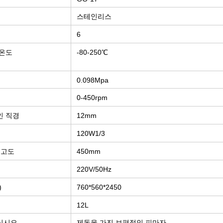
스테인리스
6
 온도
-80-250℃
0.098Mpa
0-450rpm
인 직경
12mm
120W1/3
 고도
450mm
220V/50Hz
)
760*560*2450
12L
십시오
제동을 가진 보편적인 피마자