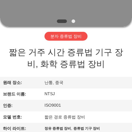
개
공
장
분자 증류법 장비
투
짧은 거주 시간 증류법 기구 장
어
비, 화학 증류법 장비
품
원래 장소:
난퉁, 중국
질
NTSJ
브랜드 이름:
관
ISO9001
인증:
리
모델 번호:
짧은 경로 증류법 장비
,
하이 라이트:
정유 증류법 장비
증류법 기구 장비