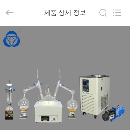
2020
-
2025
제품 상세 정보
Nantong
Sanjing
Chemglass
Co.,Ltd.
All
집
Rights
Reserved.
제
작
품
회
사
소