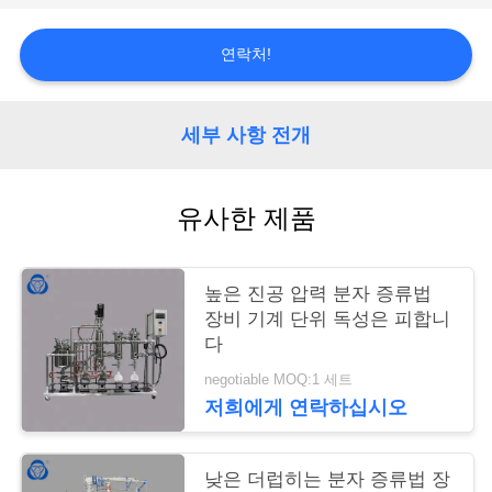
저
희
연락처!
에
게
세부 사항 전개
연
유사한 제품
락
주
높은 진공 압력 분자 증류법
세
장비 기계 단위 독성은 피합니
다
요
negotiable MOQ:1 세트
저희에게 연락하십시오
사
이
낮은 더럽히는 분자 증류법 장