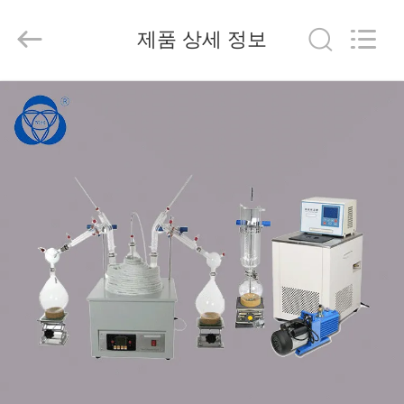
2020
-
2025
제품 상세 정보
Nantong
Sanjing
Chemglass
Co.,Ltd.
All
집
Rights
Reserved.
제
작
품
회
사
소