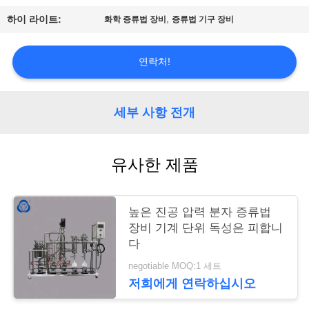
저
,
하이 라이트:
화학 증류법 장비
증류법 기구 장비
희
에
연락처!
게
연
세부 사항 전개
락
유사한 제품
주
세
높은 진공 압력 분자 증류법
요
장비 기계 단위 독성은 피합니
다
사
negotiable MOQ:1 세트
저희에게 연락하십시오
이