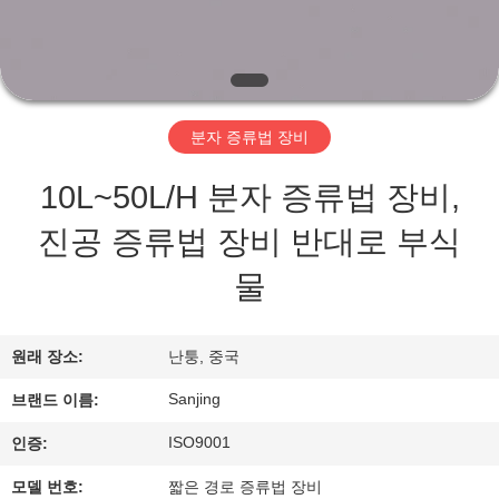
개
공
장
분자 증류법 장비
투
10L~50L/H 분자 증류법 장비,
어
진공 증류법 장비 반대로 부식
물
품
질
원래 장소:
난퉁, 중국
관
Sanjing
브랜드 이름:
리
ISO9001
인증:
모델 번호:
짧은 경로 증류법 장비