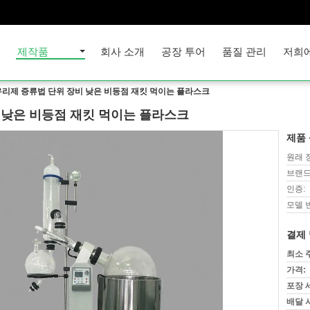
집
제작품
회사 소개
공장 투어
품질 관리
저희
리제 증류법 단위 장비 낮은 비등점 재킷 먹이는 플라스크
 낮은 비등점 재킷 먹이는 플라스크
제품 
원래 
브랜드
인증:
모델 
결제 
최소 
가격:
포장 
배달 