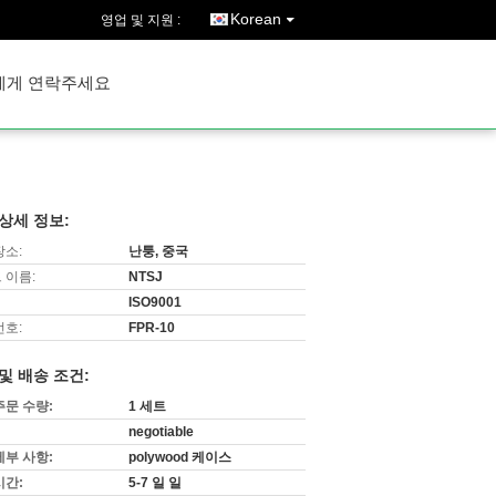
Korean
영업 및 지원 :
에게 연락주세요
상세 정보:
장소:
난퉁, 중국
 이름:
NTSJ
ISO9001
번호:
FPR-10
및 배송 조건:
주문 수량:
1 세트
negotiable
세부 사항:
polywood 케이스
시간:
5-7 일 일