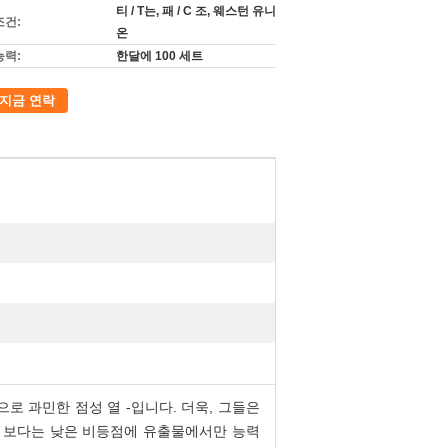
티 / T는, 패 / C 조, 웨스턴 유니
조건:
온
능력:
한달에 100 세트
지금 연락
으로 과민한 점성 열 -입니다. 더욱, 그들은
도 보다는 낮은 비등점에 유출물에서만 능력