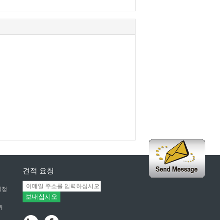
견적 요청
일정
보내십시오
위