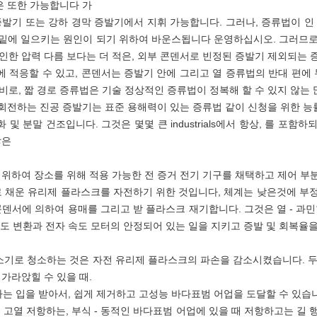
은 또한 가능합니다 가
화 증발기 또는 강하 경막 증발기에서 지휘 가능합니다. 그러나, 증류법이 인
제의 밑에 일으키는 원인이 되기 위하여 바운스됩니다 운영하십시오. 그러므로
인한 압력 다름 보다는 더 적은, 외부 콘덴서로 빈정된 증발기 제외되는 
에 적응할 수 있고, 콘덴서는 증발기 안에 그리고 열 증류법의 반대 편에
로, 짧 경로 증류법은 기술 정상적인 증류법이 정복해 할 수 있지 않는 
ovap) 회전하는 진공 증발기는 표준 용해력이 있는 증류법 같이 신청을 위한
및 분말 건조입니다. 그것은 몇몇 큰 industrials에서 항상, 를 포함
많은
위하여 장소를 위해 적용 가능한 전 증거 전기 기구를 채택하고 제어 부분
 채운 유리제 플라스크를 자전하기 위한 것입니다, 체계는 낮은것에 부정
콘덴서에 의하여 용매를 그리고 받 플라스크 재기합니다.
그것은 열 - 과
t 빈도 변환과 전자 속도 모터의 안정되어 있는 일을 지키고 증발 및 회복
 청소기로 청소하는 것은 자전 유리제 플라스크의 파손을 감소시켰습니다. 
가라앉힐 수 있을 때.
가는 입을 받아서, 쉽게 제거하고 고성능 바다표범 어업을 도달할 수 있습
고열 저항하는, 부식 - 동적인 바다표범 어업에 있을 때 저항하고는 길 행