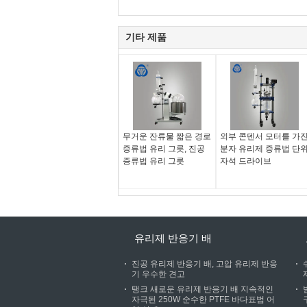
기타 제품
무거운 잔류물 짧은 경로
외부 콘덴서 모터를 가
증류법 유리 그릇, 진공
분자 유리제 증류법 단
증류법 유리 그릇
자석 드라이브
유리제 반응기 배
진공 유리제 반응기 배, 고압 유리제 반응
기 우수한 견고
탱크 새로운 유리제 반응기 배 지속적인
자극된 250W 순수한 PTFE 바다표범 어