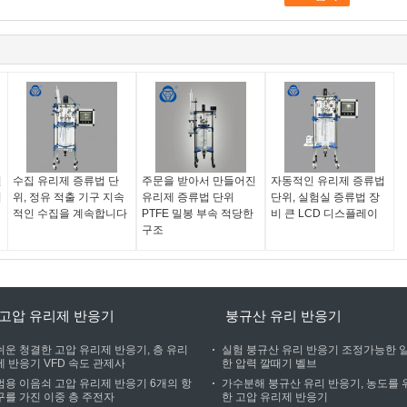
진
수집 유리제 증류법 단
주문을 받아서 만들어진
자동적인 유리제 증류법
위
위, 정유 적출 기구 지속
유리제 증류법 단위
단위, 실험실 증류법 장
적인 수집을 계속합니다
PTFE 밀봉 부속 적당한
비 큰 LCD 디스플레이
구조
고압 유리제 반응기
붕규산 유리 반응기
쉬운 청결한 고압 유리제 반응기, 층 유리
실험 붕규산 유리 반응기 조정가능한 
제 반응기 VFD 속도 관제사
한 압력 깔때기 벨브
범용 이음쇠 고압 유리제 반응기 6개의 항
가수분해 붕규산 유리 반응기, 농도를 
구를 가진 이중 층 주전자
한 고압 유리제 반응기