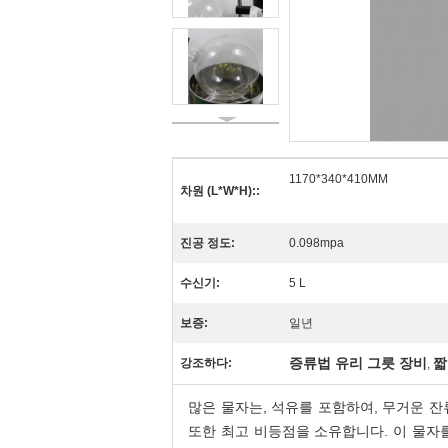
1170*340*410MM
차원 (L*W*H)::
진공 정도:
0.098mpa
수신기:
5 L
보증:
일년
증류법 유리 그릇 장비
짧
강조하다:
,
많은 물자는, 석유를 포함하여, 무거운 잔류
또한 최고 비등점을 소유합니다. 이 물자