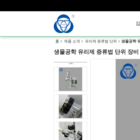
홈
제품 소개
유리제 증류법 단위
생물공학 유
생물공학 유리제 증류법 단위 장비