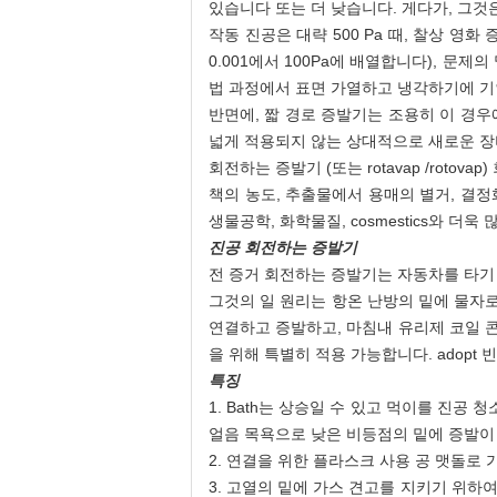
있습니다 또는 더 낮습니다. 게다가, 그것
작동 진공은 대략 500 Pa 때, 찰상 영
0.001에서 100Pa에 배열합니다), 문
법 과정에서 표면 가열하고 냉각하기에 기
반면에, 짧 경로 증발기는 조용히 이 경우
넓게 적용되지 않는 상대적으로 새로운 장비
회전하는 증발기 (또는 rotavap /rot
책의 농도, 추출물에서 용매의 별거, 결정화 
생물공학, 화학물질, cosmestics와 더욱 
진공 회전하는 증발기
전 증거 회전하는 증발기는 자동차를 타기 
그것의 일 원리는 항온 난방의 밑에 물자로
연결하고 증발하고, 마침내 유리제 코일 
을 위해 특별히 적용 가능합니다.
adop
특징
1.
Bath는 상승일 수 있고 먹이를 진공
얼음 목욕으로 낮은 비등점의 밑에 증발이 
2.
연결을 위한 플라스크 사용 공 맷돌로 
3.
고열의 밑에 가스 견고를 지키기 위하여 