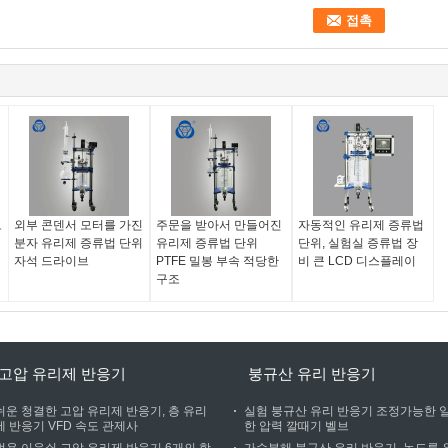
로
외부 콘덴서 모터를 가진
주문을 받아서 만들어진
자동적인 유리제 증류법
분자 유리제 증류법 단위
유리제 증류법 단위
단위, 실험실 증류법 장
자석 드라이브
PTFE 밀봉 부속 적당한
비 큰 LCD 디스플레이
구조
고압 유리제 반응기
붕규산 유리 반응기
쉬운 청결한 고압 유리제 반응기, 층 유리
실험 붕규산 유리 반응기 조정가능한 
제 반응기 VFD 속도 관제사
한 압력 깔때기 벨브