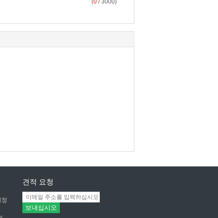
(
0
/ 3000)
견적 요청
일정
보내십시오