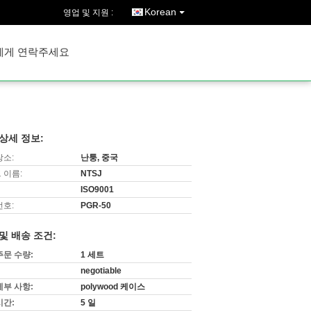
Korean
영업 및 지원 :
에게 연락주세요
상세 정보:
장소:
난퉁, 중국
 이름:
NTSJ
ISO9001
번호:
PGR-50
및 배송 조건:
주문 수량:
1 세트
negotiable
세부 사항:
polywood 케이스
시간:
5 일