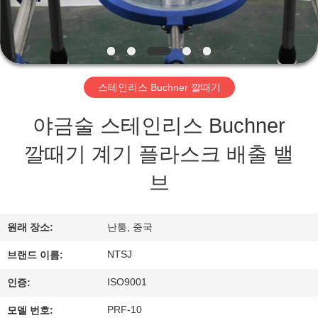
개
공
장
스테인리스 Buchner 깔때기
투
야금술 스테인리스 Buchner
어
깔때기 계기 플라스크 배출 밸
브
품
질
원래 장소:
난퉁, 중국
관
NTSJ
브랜드 이름:
리
ISO9001
인증:
PRF-10
모델 번호: