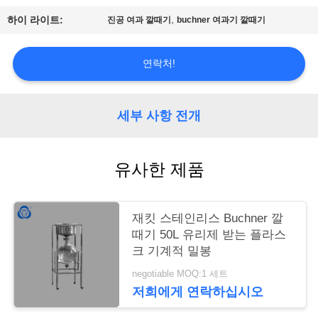
저
,
하이 라이트:
진공 여과 깔때기
buchner 여과기 깔때기
희
에
연락처!
게
연
세부 사항 전개
락
유사한 제품
주
세
재킷 스테인리스 Buchner 깔
요
때기 50L 유리제 받는 플라스
크 기계적 밀봉
사
negotiable MOQ:1 세트
저희에게 연락하십시오
이