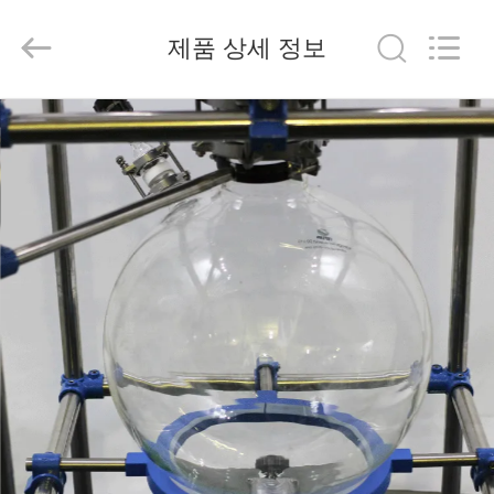
2020
-
2025
제품 상세 정보
Nantong
Sanjing
Chemglass
Co.,Ltd.
All
집
Rights
Reserved.
제
작
품
회
사
소