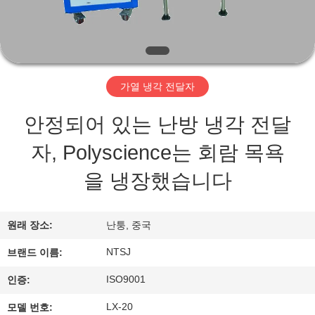
개
공
장
가열 냉각 전달자
투
안정되어 있는 난방 냉각 전달
어
자, Polyscience는 회람 목욕
을 냉장했습니다
품
질
원래 장소:
난퉁, 중국
관
NTSJ
브랜드 이름:
리
ISO9001
인증:
LX-20
모델 번호: