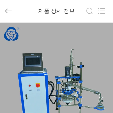
2020
-
2025
제품 상세 정보
Nantong
Sanjing
Chemglass
Co.,Ltd.
All
집
Rights
Reserved.
제
작
품
회
사
소