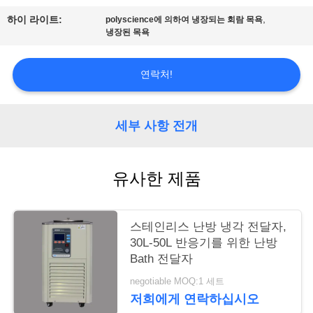
저
,
하이 라이트:
polyscience에 의하여 냉장되는 회람 목욕
희
냉장된 목욕
에
연락처!
게
연
세부 사항 전개
락
주
유사한 제품
세
요
스테인리스 난방 냉각 전달자,
30L-50L 반응기를 위한 난방
Bath 전달자
사
negotiable MOQ:1 세트
이
저희에게 연락하십시오